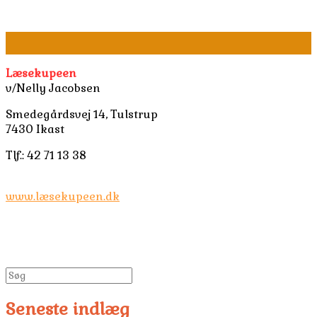
Skip
to
content
Læsekupeen
v/Nelly Jacobsen
Smedegårdsvej 14, Tulstrup
7430 Ikast
Tlf.: 42 71 13 38
www.læsekupeen.dk
Seneste indlæg